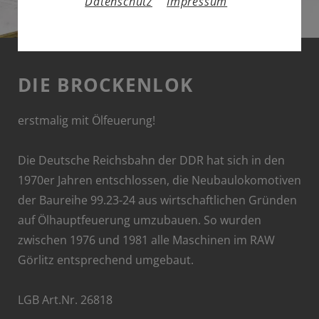
Datenschutz
Impressum
DIE BROCKENLOK
erstmalig mit Ölfeuerung!
Die Deutsche Reichsbahn der DDR hat sich in den
1970er Jahren entschlossen, die Neubaulokomotiven
der Baureihe 99.23-24 aus wirtschaftlichen Gründen
auf Ölhauptfeuerung umzubauen. So wurden
zwischen 1976 und 1981 alle Maschinen im RAW
Görlitz entsprechend umgebaut.
LGB Art.Nr. 26818