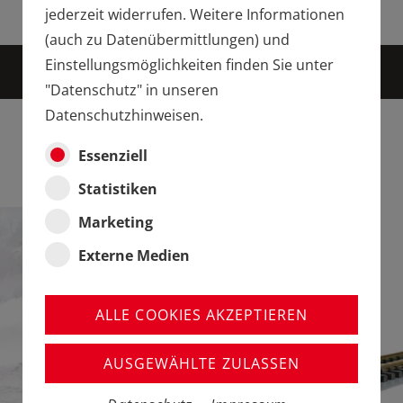
ARZDAMPFLOK MIT ÖLTENDER
jederzeit widerrufen. Weitere Informationen
(auch zu Datenübermittlungen) und
HIER DEN NEUHEITENPROSPEKT
Einstellungsmöglichkeiten finden Sie unter
DURCHBLÄTTERN...
"Datenschutz" in unseren
Datenschutzhinweisen.
Essenziell
Statistiken
Marketing
Externe Medien
ALLE COOKIES AKZEPTIEREN
AUSGEWÄHLTE ZULASSEN